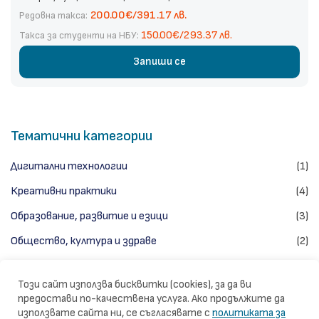
200.00€/391.17 лв.
Редовна такса:
150.00€/293.37 лв.
Такса за студенти на НБУ:
Запиши се
Тематични категории
Дигитални технологии
(1)
Креативни практики
(4)
Образование, развитие и езици
(3)
Общество, култура и здраве
(2)
Предприемачество и пазари
(7)
Този сайт използва бисквитки (cookies), за да ви
Стратегия и управление
(6)
предостави по-качествена услуга. Ако продължите да
използвате сайта ни, се съгласявате с
политиката за
Финализирани обучения
(13)