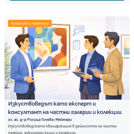
Креативни практики
Изкуствоведът като експерт и
консултант на частни галерии и колекции
гл. ас. д-р Росица Гичева-Меймари
Изкуствоведската квалификация в дейността на частни
галерии, аукционни къщи и колекции