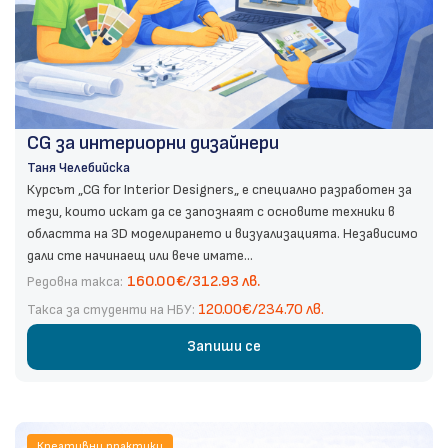
CG за интериорни дизайнери
Таня Челебийска
Курсът „CG for Interior Designers„ е специално разработен за
тези, които искат да се запознаят с основите техники в
областта на 3D моделирането и визуализацията. Независимо
дали сте начинаещ или вече имате...
160.00€/312.93 лв.
Редовна такса:
120.00€/234.70 лв.
Такса за студенти на НБУ:
Запиши се
Креативни практики