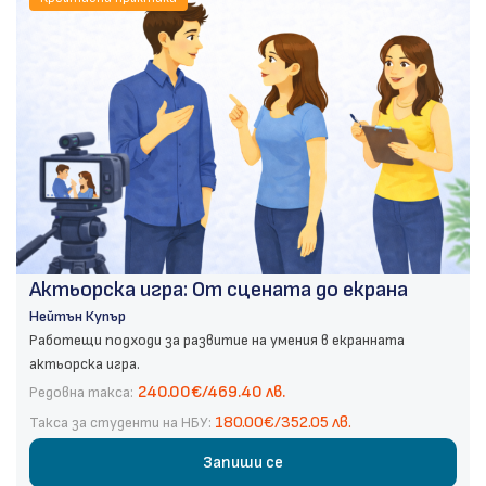
Актьорска игра: От сцената до екрана
Нейтън Купър
Работещи подходи за развитие на умения в екранната
актьорска игра.
240.00€/469.40 лв.
Редовна такса:
180.00€/352.05 лв.
Такса за студенти на НБУ:
Запиши се