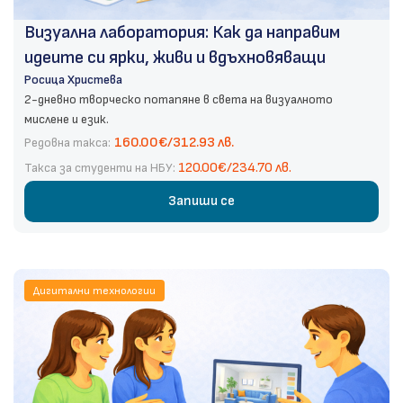
Визуална лаборатория: Как да направим
идеите си ярки, живи и вдъхновяващи
Росица Христева
2-дневно творческо потапяне в света на визуалното
мислене и език.
160.00€/312.93 лв.
Редовна такса:
120.00€/234.70 лв.
Такса за студенти на НБУ:
Запиши се
Дигитални технологии