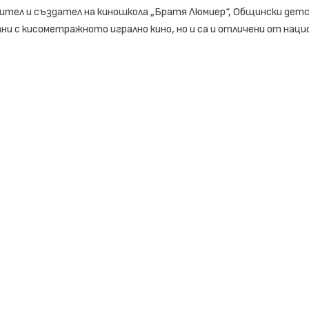
одител и създател на киношкола „Братя Люмиер“, Общински детс
ани с кисометражното игрално кино, но и са и отличени от наци