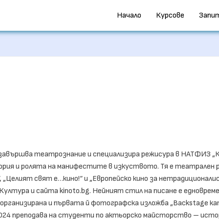
Начало
Курсове
Запи
, завършва театрознание и специализира режисура в НАТФИЗ „
рия и ролята на манифестите в изкуството. Тя е театрален р
 „Целият свят е…кино!“ и „Европейско кино за нетрадиционалис
 Култура и сайта kinoto.bg. Нейният стил на писане е едноврем
. е организирана и първата й фотографска изложба „Backstage 
2024 преподава на студенти по актьорско майсторство – исто