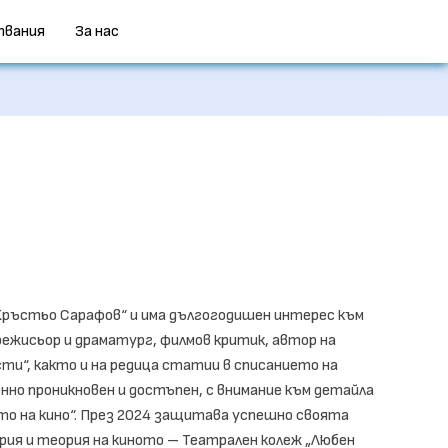
твания
За нас
Кръстьо Сарафов“ и има дългогодишен интерес към
ежисьор и драматург, филмов критик, автор на
ти“, както и на редица статии в списанието на
енно проникновен и достъпен, с внимание към детайла
като на кино“. През 2024 защитава успешно своята
рия и теория на киното – Театрален колеж „Любен