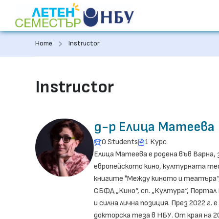
Home
Instructor
Instructor
д-р Елица Матеева
0 Students
1 Курс
Елица Матеева е родена във Варна
европейското кино, културната тео
книгите "Между киното и театъра“,
СБФД „Кино“, сп. „Култура“, Портал
и силна лична позиция. През 2022 г
докторска теза в НБУ. От края на 