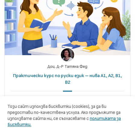
Доц. Д-Р Татяна Фед
Практически курс по руски език – нива А1, A2, B1,
B2
Редовна такса:
460.00€
0
0
Този сайт използва бисквитки (cookies), за да ви
Цена за студенти: 230.00€
предостави по-качествена услуга. Ако продължите да
използвате сайта ни, се съгласявате с
политиката за
Бисквитки.