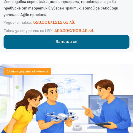
Интензивна сертификационна програма, проектирана да ви
превърне от теоретик в уверен практик, готов да ръководи
успешни Agile проекти.
620.00€/1212.61 лв.
Редовна такса:
465.00€/909.46 лв.
Такса за студенти на НБУ:
Запиши се
Финализирани обучения