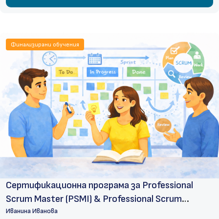
Финализирани обучения
Сертификационна програма за Professional
Scrum Master (PSMI) & Professional Scrum
Product Owner (PSPOI)
Иванина Иванова