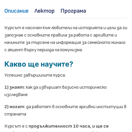
Описание
Лектор
Програма
Курсът е насочен към любители на историята и цели да ги
запознае с основните правила за работа с архивите и
начините за търсене на информация за семейното минало
с акцент върху периода на комунизма.
Какво ще научите?
Успешно завършилите курса:
1) знаят:
как да извършат базисно историческо
изследване
2) могат:
да работят в основните архивни институции в
страната
Курсът е с
продължителност 10 часа, и ще се